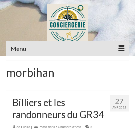
Menu
morbihan
Billiers et les
27
AVR 2022
randonneurs du GR34
de
Lucille
|
Posté dans :
Chambre d'hôte
|
0