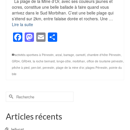
La plage de la Mine d’Or, avec ses couleurs jaunes et
ocres, constitue une belle ballade à faire quand vous
arrivez dans le Sud Morbihan. C’est une belle plage qui
s’étend sur 2km, entre falaise dorée et rochers. Une …
Lire la suite
Facebook
Mastodon
Email
Partager
activités sportives à Pénestin
,
arzal
,
barrage
,
camoël
,
chambre d'hôte Pénestin
,
GR34
,
GR349
,
la roche bernard
,
longe-côte
,
morbihan
,
office de tourisme pénestin
,
pêche à pied
,
pen-bé
,
penestin
,
plage de la mine d'or
,
plages Pénestin
,
pointe du
bile
Rechercher :
Articles récents
Jellycat