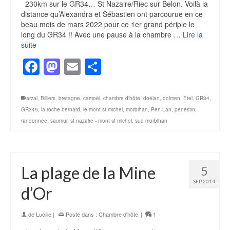
230km sur le GR34… St Nazaire/Riec sur Belon. Voilà la
distance qu’Alexandra et Sébastien ont parcourue en ce
beau mois de mars 2022 pour ce 1er grand périple le
long du GR34 !! Avec une pause à la chambre …
Lire la
suite
Facebook
Mastodon
Email
Partager
arzal
,
Billiers
,
bretagne
,
camoël
,
chambre d'hôte
,
doëlan
,
dolmen
,
Etel
,
GR34
,
GR349
,
la roche bernard
,
le mont st michel
,
morbihan
,
Pen-Lan
,
penestin
,
randonnée
,
saumur
,
st nazaire - mont st michel
,
sud morbihan
La plage de la Mine
5
SEP 2014
d’Or
de
Lucille
|
Posté dans :
Chambre d'hôte
|
1