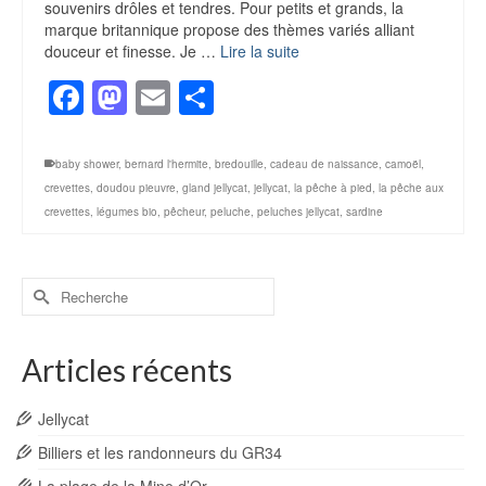
souvenirs drôles et tendres. Pour petits et grands, la
marque britannique propose des thèmes variés alliant
douceur et finesse. Je …
Lire la suite
Facebook
Mastodon
Email
Partager
baby shower
,
bernard l'hermite
,
bredouille
,
cadeau de naissance
,
camoël
,
crevettes
,
doudou pieuvre
,
gland jellycat
,
jellycat
,
la pêche à pied
,
la pêche aux
crevettes
,
légumes bio
,
pêcheur
,
peluche
,
peluches jellycat
,
sardine
Rechercher :
Articles récents
Jellycat
Billiers et les randonneurs du GR34