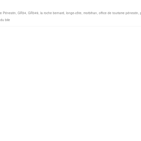
e Pénestin
,
GR34
,
GR349
,
la roche bernard
,
longe-côte
,
morbihan
,
office de tourisme pénestin
,
 du bile