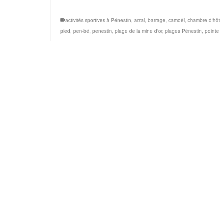
activités sportives à Pénestin
,
arzal
,
barrage
,
camoël
,
chambre d'hôt
pied
,
pen-bé
,
penestin
,
plage de la mine d'or
,
plages Pénestin
,
pointe