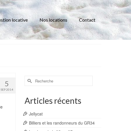
stion locative
Nos locations
Contact
Rechercher :
5
SEP 2014
Articles récents
le
Jellycat
Billiers et les randonneurs du GR34