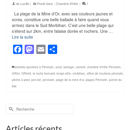
de
Lucille
|
Posté dans :
Chambre d'hôte
|
1
La plage de la Mine d’Or, avec ses couleurs jaunes et
ocres, constitue une belle ballade à faire quand vous
arrivez dans le Sud Morbihan. C’est une belle plage qui
s’étend sur 2km, entre falaise dorée et rochers. Une …
Lire la suite
Facebook
Mastodon
Email
Partager
activités sportives à Pénestin
,
arzal
,
barrage
,
camoël
,
chambre d'hôte Pénestin
,
GR34
,
GR349
,
la roche bernard
,
longe-côte
,
morbihan
,
office de tourisme pénestin
,
pêche à pied
,
pen-bé
,
penestin
,
plage de la mine d'or
,
plages Pénestin
,
pointe du
bile
Rechercher :
Articles récents