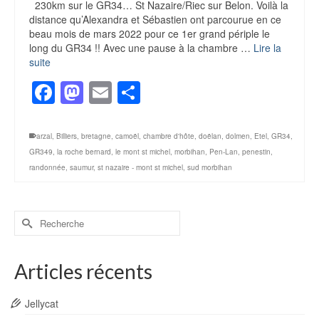
230km sur le GR34… St Nazaire/Riec sur Belon. Voilà la
distance qu’Alexandra et Sébastien ont parcourue en ce
beau mois de mars 2022 pour ce 1er grand périple le
long du GR34 !! Avec une pause à la chambre …
Lire la
suite
Facebook
Mastodon
Email
Partager
arzal
,
Billiers
,
bretagne
,
camoël
,
chambre d'hôte
,
doëlan
,
dolmen
,
Etel
,
GR34
,
GR349
,
la roche bernard
,
le mont st michel
,
morbihan
,
Pen-Lan
,
penestin
,
randonnée
,
saumur
,
st nazaire - mont st michel
,
sud morbihan
Rechercher :
Articles récents
Jellycat