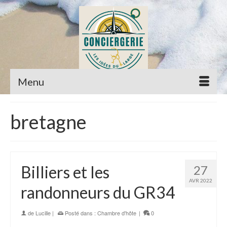
Menu
bretagne
Billiers et les
27
AVR 2022
randonneurs du GR34
de
Lucille
|
Posté dans :
Chambre d'hôte
|
0