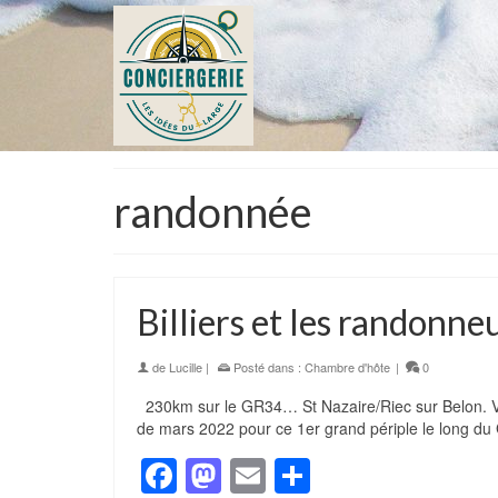
randonnée
Billiers et les randonn
de
Lucille
|
Posté dans :
Chambre d'hôte
|
0
230km sur le GR34… St Nazaire/Riec sur Belon. Vo
de mars 2022 pour ce 1er grand périple le long d
Facebook
Mastodon
Email
Partager