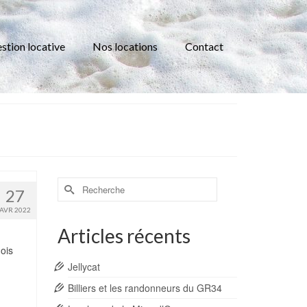
stion locative
Nos locations
Contact
Rechercher :
27
AVR 2022
Articles récents
ois
Jellycat
Billiers et les randonneurs du GR34