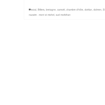
arzal
,
Billiers
,
bretagne
,
camoël
,
chambre d'hôte
,
doëlan
,
dolmen
,
Et
nazaire - mont st michel
,
sud morbihan