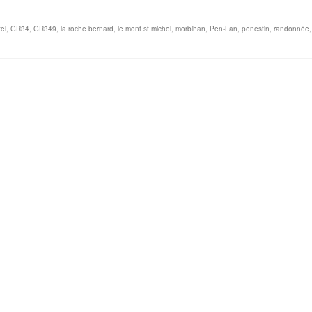
el
,
GR34
,
GR349
,
la roche bernard
,
le mont st michel
,
morbihan
,
Pen-Lan
,
penestin
,
randonnée