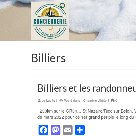
Billiers
Billiers et les randonn
de
Lucille
|
Posté dans :
Chambre d'hôte
|
0
230km sur le GR34… St Nazaire/Riec sur Belon. Vo
de mars 2022 pour ce 1er grand périple le long d
Facebook
Mastodon
Email
Partager