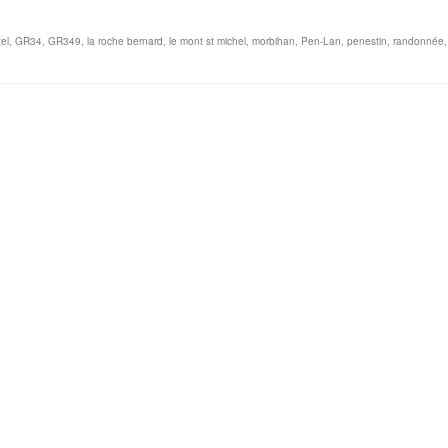
el
,
GR34
,
GR349
,
la roche bernard
,
le mont st michel
,
morbihan
,
Pen-Lan
,
penestin
,
randonnée