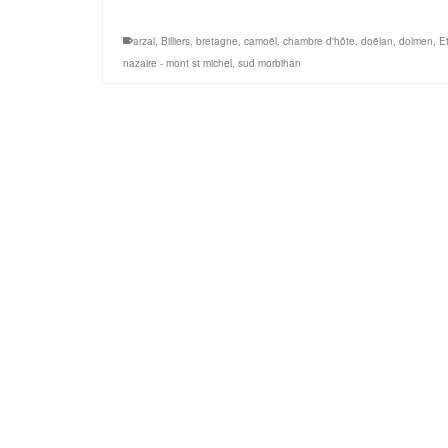
arzal
,
Billiers
,
bretagne
,
camoël
,
chambre d'hôte
,
doëlan
,
dolmen
,
Et
nazaire - mont st michel
,
sud morbihan