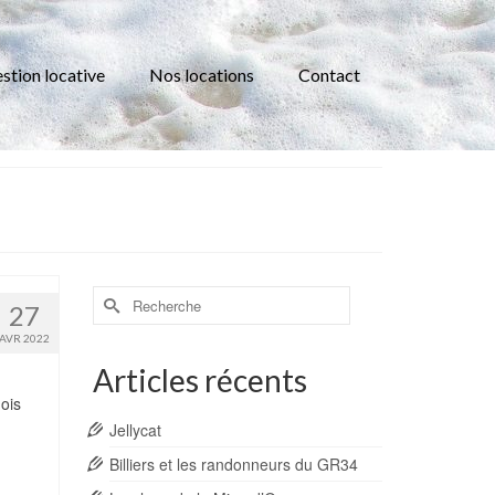
stion locative
Nos locations
Contact
Rechercher :
27
AVR 2022
Articles récents
ois
Jellycat
Billiers et les randonneurs du GR34