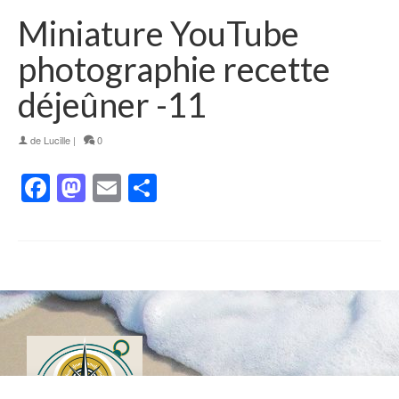
Miniature YouTube
photographie recette
déjeûner -11
de
Lucille
|
0
Facebook
Mastodon
Email
Partager