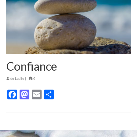
Confiance
de
Lucille
|
0
Facebook
Mastodon
Email
Partager