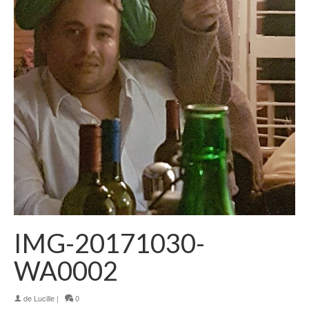
IMG-20171030-
WA0002
de
Lucille
|
0