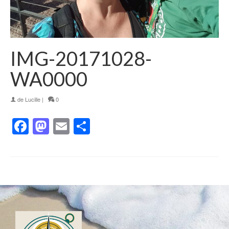
IMG-20171028-
WA0000
de
Lucille
|
0
Facebook
Mastodon
Email
Partager