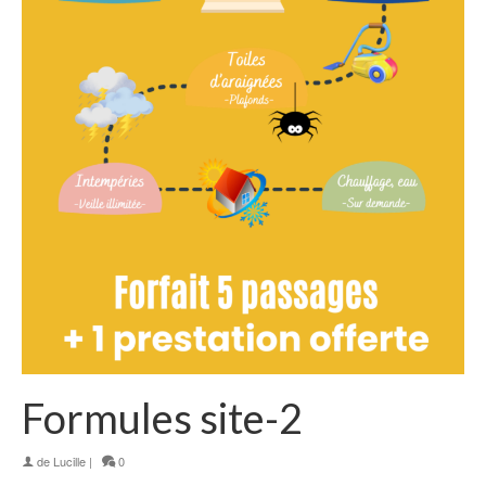
Formules site-2
de
Lucille
|
0