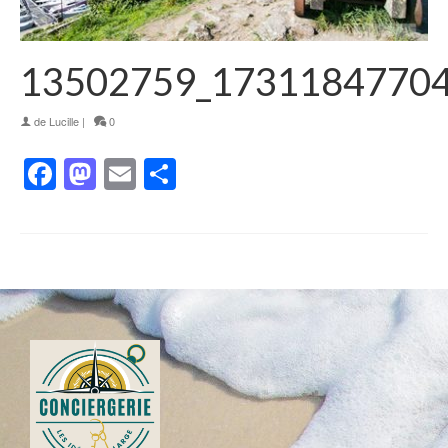
13502759_1731184770
de
Lucille
|
0
Facebook
Mastodon
Email
Partager