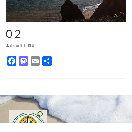
0 2
de
Lucille
|
0
Facebook
Mastodon
Email
Partager